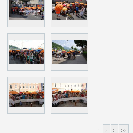
1
2
>
>>