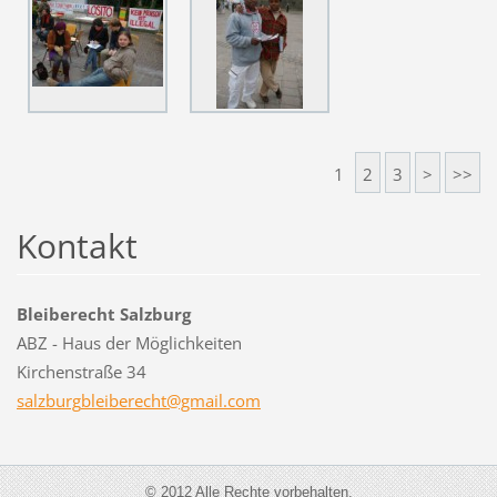
1
2
3
>
>>
Kontakt
Bleiberecht Salzburg
ABZ - Haus der Möglichkeiten
Kirchenstraße 34
salzburg
bleibere
cht@gmai
l.com
© 2012 Alle Rechte vorbehalten.