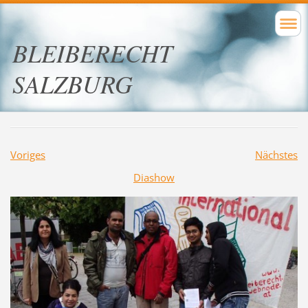
BLEIBERECHT
SALZBURG
Voriges
Nächstes
Diashow