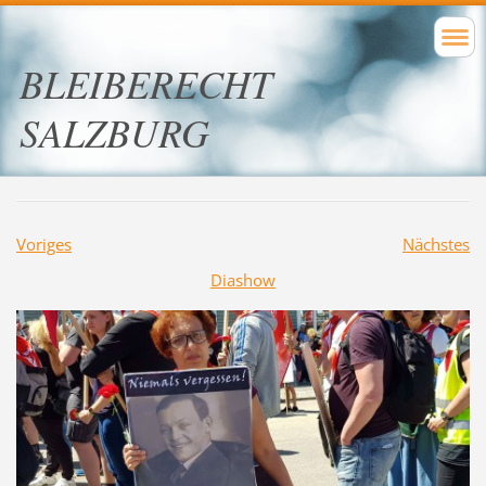
BLEIBERECHT
SALZBURG
Voriges
Nächstes
Diashow